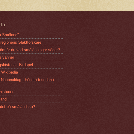
sta
sa Småland"
regionens Släktforskare
Förstår du vad smålänningar säger?
s vänner
shistoria - Bildspel
 Wikipedia
Nationaldag - Fössta tossdan i
istorier
and
 det på småländska?