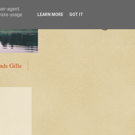
user-agent
erate usage
LEARN MORE
GOT IT
ds Gille