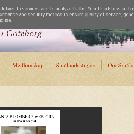
eliver its services and to analyze traffic. Your IP address and 
ormance and security metrics to ensure quality of service, gen
abuse.
Medlemskap
Smålandsstugan
Om Smålan