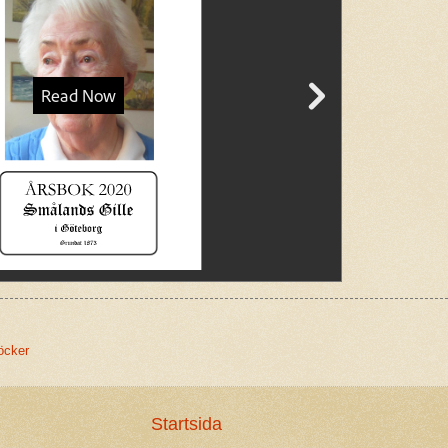
öcker
Startsida