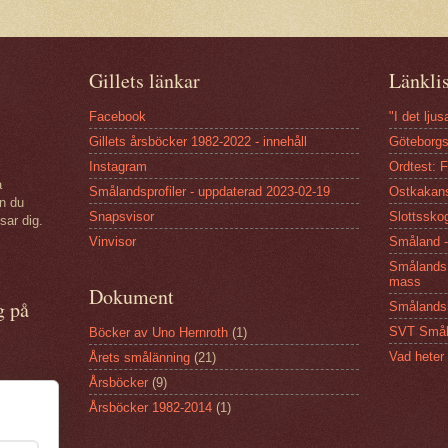
Gillets länkar
Länkli
Facebook
"I det lju
Gillets årsböcker 1982-2022 - innehåll
Göteborgs
Instagram
Ordtest: 
a
Smålandsprofiler - uppdaterad 2023-02-19
Ostkakan
an du
Snapsvisor
Slottsskog
sar dig.
Vinvisor
Småland -
Smålands 
mass
Dokument
g på
Smålandsh
SVT Smål
Böcker av Uno Hernroth
(1)
Vad heter
Årets smålänning
(21)
Årsböcker
(9)
Årsböcker 1982-2014
(1)