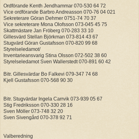
Ordförande Kenth Jendhammar 070-530 64 72
Vice ordförande Barbro Andreasson 070-76 04 021
Sekreterare Göran Dehmer 0751-74 70 37
Vice sekreterare Mona Olofsson 073-045 45 75
Skattmästare Jan Fröberg 070-283 33 10
Gillesvärd Stellan Björkman 073-814 43 67
Stugvärd Göran Gustafsson 070-820 99 68
Styrelseledamot/
Inventarieansvarig Stina Olsson 072-502 38 60
Styrelseledamot Sven Wallerstedt 070-891 60 42
Bitr. Gillesvärdar Bo Falkevi 079-347 74 68
Kjell Gustafsson 070-568 90 30
Bitr. Stugvärdar Ingela Carrvik 073-939 05 67
Stig Fredriksson 070-330 28 16
Sven Möller 073-748 32 20
Sven Sivengård 070-378 92 71
Valberedning