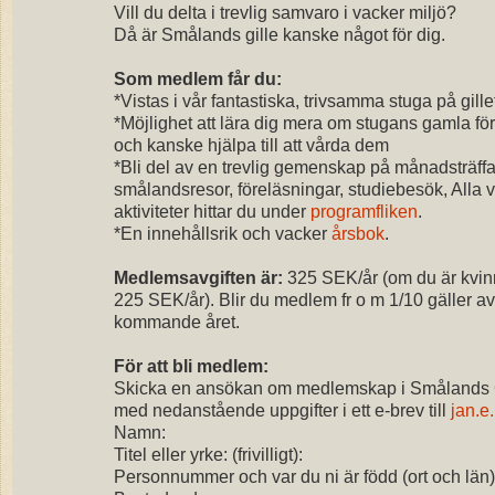
Vill du delta i trevlig samvaro i vacker miljö?
Då är Smålands gille kanske något för dig.
Som medlem får du:
*Vistas i vår fantastiska, trivsamma stuga på gillet
*Möjlighet att lära dig mera om stugans gamla fö
och kanske
hjälpa till att vårda dem
*Bli del av en trevlig gemenskap på månadsträffa
smålandsresor,
föreläsningar, studiebesök, Alla 
aktiviteter hittar du under
programfliken
.
*En innehållsrik och vacker
årsbok
.
Medlemsavgiften är:
325 SEK/år (om du är kvinna
225
SEK/år). Blir du medlem fr o m 1/10 gäller av
kommande år
et.
För att bli medlem:
Skicka en ansökan om medlemskap i Smålands G
med nedanstående uppgifter i ett e-brev till
jan.e
Namn:
Titel eller yrke: (frivilligt):
Personnummer och var du ni är född (ort och län)