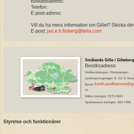
Bostadsadress:
Telefon:
E-post adress:
Vill du ha mera information om Gillet?
Skicka dina
E-post:
jan.e.h.froberg@telia.com
Smålands Gille i Götebor
Besöksadress:
Smålandsstugan i Slottsskogen
Landskapsstugevägen 11, 413 11 Göte
kenth.jendhammar@gm
Epost:
m
Gillets bankgiro: 5271-5901
Sparkassans bankgiro: 462-7386
Styrelse och funktionärer