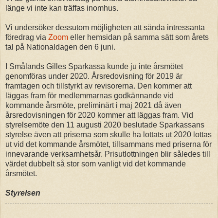
länge vi inte kan träffas inomhus.
Vi undersöker dessutom möjligheten att sända intressanta
föredrag via
Zoom
eller hemsidan på samma sätt som årets
tal på Nationaldagen den 6 juni.
I Smålands Gilles Sparkassa kunde ju inte årsmötet
genomföras under 2020. Årsredovisning för 2019 är
framtagen och tillstyrkt av revisorerna. Den kommer att
läggas fram för medlemmarnas godkännande vid
kommande årsmöte, preliminärt i maj 2021 då även
årsredovisningen för 2020 kommer att läggas fram. Vid
styrelsemöte den 11 augusti 2020 beslutade Sparkassans
styrelse även att priserna som skulle ha lottats ut 2020 lottas
ut vid det kommande årsmötet, tillsammans med priserna för
innevarande verksamhetsår. Prisutlottningen blir således till
värdet dubbelt så stor som vanligt vid det kommande
årsmötet.
Styrelsen