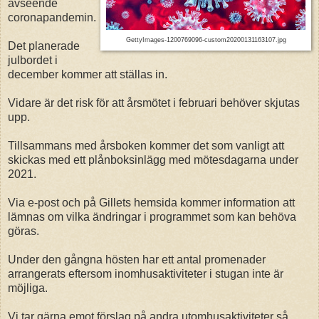
avseende
coronapandemin.
GettyImages-1200769096-custom20200131163107.jpg
Det planerade
julbordet i
december kommer att ställas in.
Vidare är det risk för att årsmötet i februari behöver skjutas
upp.
Tillsammans med årsboken kommer det som vanligt att
skickas med ett plånboksinlägg med mötesdagarna under
2021.
Via e-post och på Gillets hemsida kommer information att
lämnas om vilka ändringar i programmet som kan behöva
göras.
Under den gångna hösten har ett antal promenader
arrangerats eftersom inomhusaktiviteter i stugan inte är
möjliga.
Vi tar gärna emot förslag på andra utomhusaktiviteter så