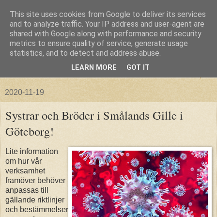
This site uses cookies from Google to deliver its services
and to analyze traffic. Your IP address and user-agent are
shared with Google along with performance and security
metrics to ensure quality of service, generate usage
statistics, and to detect and address abuse.
LEARN MORE
GOT IT
▼
2020-11-19
Systrar och Bröder i Smålands Gille i
Göteborg!
Lite information
om hur vår
verksamhet
framöver behöver
anpassas till
gällande riktlinjer
och bestämmelser