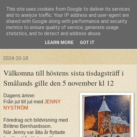
This site uses cookies from Google to deliver its services
and to analyze traffic. Your IP address and user-agent are
shared with Google along with performance and security
metrics to ensure quality of service, generate usage
statistics, and to detect and address abuse.
LEARN MORE
GOT IT
▼
2024-10-18
Välkomna till höstens sista tisdagsträff i
Smålands gille den 5 november kl 12
Dagens ämne:
Från jul till jul med
JENNY
NYSTRÖM
Föredrag och bildvisning med
Brittmo Bernhardsson.
När Jenny var åtta år flyttade