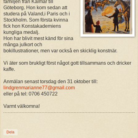
familjen från Kalmar till
Göteborg. Hon kom sedan att
studera på Valand,i Paris och i
Stockholm. Som första kvinna
fick hon Konstakademiens
kungliga medalj.
Hon har blivit mest känd för sina
många julkort och
bokillustrationer, men var också en skicklig konstnär.
Vi äter som brukligt först något gott tillsammans och dricker
kaffe.
Anmälan senast torsdag den 31 oktober till:
lindgrenmarianne77@gmail.com
eller på tel: 0706 450722
Varmt välkomna!
Dela