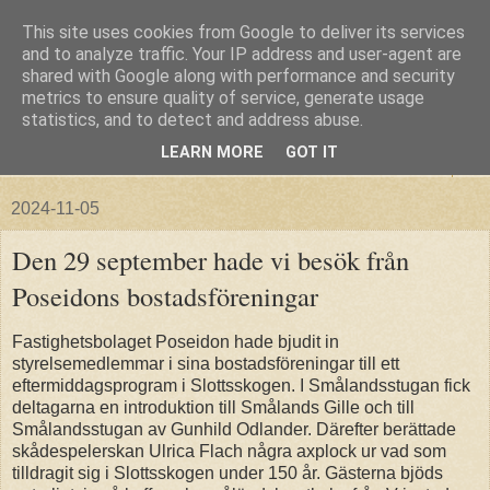
This site uses cookies from Google to deliver its services
and to analyze traffic. Your IP address and user-agent are
shared with Google along with performance and security
metrics to ensure quality of service, generate usage
statistics, and to detect and address abuse.
LEARN MORE
GOT IT
▼
2024-11-05
Den 29 september hade vi besök från
Poseidons bostadsföreningar
Fastighetsbolaget Poseidon hade bjudit in
styrelsemedlemmar i sina bostadsföreningar till ett
eftermiddagsprogram i Slottsskogen. I Smålandsstugan fick
deltagarna en introduktion till Smålands Gille och till
Smålandsstugan av Gunhild Odlander. Därefter berättade
skådespelerskan Ulrica Flach några axplock ur vad som
tilldragit sig i Slottsskogen under 150 år. Gästerna bjöds