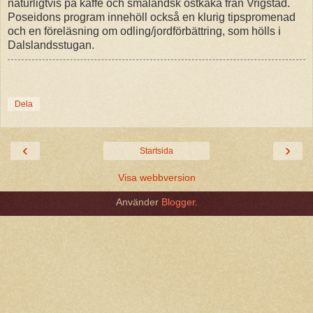
naturligtvis på kaffe och småländsk ostkaka från Vrigstad.
Poseidons program innehöll också en klurig tipspromenad
och en föreläsning om odling/jordförbättring, som hölls i
Dalslandsstugan.
Dela
‹
›
Startsida
Visa webbversion
Använder
Blogger
.