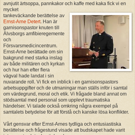
avnjutit ärtsoppa, pannkakor och kaffe med kaka fick vi en
mycket
tankeväckande berättelse av
Ernst-Arne Detert
. Han är
garnisonspastor knuten till
Älvsborgs amfibieregemente
och
Försvarsmedicincentrum.
Ernst-Arne berättade om sin
bakgrund med starka inslag
av både militären och kyrkan
och hur han efter flera
vägval hade landat i sin
nuvarande roll. Vi fick en inblick i en garnisonspastors
arbetsuppgifter och de utmaningar man ställs inför i samtal
om värdegrund, moral och etik. Vi frågade bland annat om
stödsamtal med personal som upplevt traumatiska
händelser. Vi talade också omkring några exempel på
samtalets betydelse för att förstå och kanske lösa konflikter.
Vårt gensvar efter Ernst-Arnes tydliga och entusiastiska
berättelse och frågestund visade att budskapet hade varit