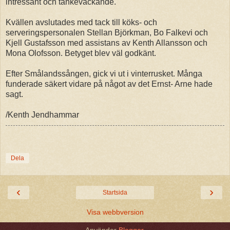
intressant och tankeväckande.
Kvällen avslutades med tack till köks- och
serveringspersonalen Stellan Björkman, Bo Falkevi och
Kjell Gustafsson med assistans av Kenth Allansson och
Mona Olofsson. Betyget blev väl godkänt.
Efter Smålandssången, gick vi ut i vinterrusket. Många
funderade säkert vidare på något av det Ernst- Arne hade
sagt.
/Kenth Jendhammar
Dela
‹
›
Startsida
Visa webbversion
Använder
Blogger
.