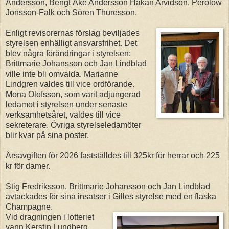
Andersson, Bengt Åke Andersson Håkan Arvidson, Perolow
Jonsson-Falk och Sören Thuresson.
Enligt revisorernas förslag beviljades
styrelsen enhälligt ansvarsfrihet. Det
blev några förändringar i styrelsen:
Brittmarie Johansson och Jan Lindblad
ville inte bli omvalda. Marianne
Lindgren valdes till vice ordförande.
Mona Olofsson, som varit adjungerad
ledamot i styrelsen under senaste
verksamhetsåret, valdes till vice
sekreterare. Övriga styrelseledamöter
blir kvar på sina poster.
Årsavgiften för 2026 fastställdes till 325kr för herrar och 225
kr för damer.
Stig Fredriksson, Brittmarie Johansson och Jan Lindblad
avtackades för sina insatser i Gilles styrelse med en flaska
Champagne.
Vid dragningen i lotteriet
vann Kerstin Lundberg