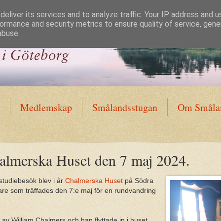
eliver its services and to analyze traffic. Your IP address and 
ormance and security metrics to ensure quality of service, gen
abuse.
Medlemskap
Smålandsstugan
Om Smålan
halmerska Huset den 7 maj 2024.
 studiebesök blev i år
Chalmerska Huset
på Södra
re som träffades den 7:e maj för en rundvandring
v William Chalmers och han flyttade in i huset