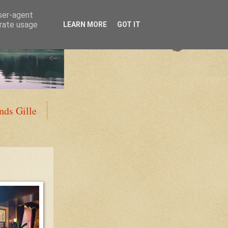
user-agent
erate usage
LEARN MORE
GOT IT
ds Gille