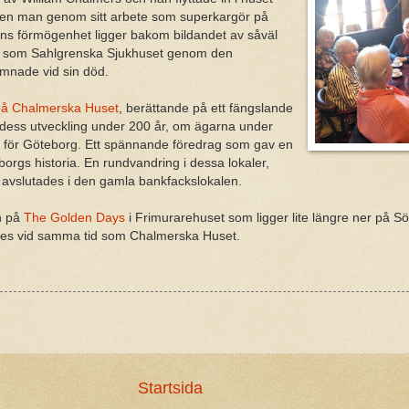
gen man genom sitt arbete som superkargör på
ns förmögenhet ligger bakom bildandet av såväl
 som Sahlgrenska Sjukhuset genom den
mnade vid sin död.
 på Chalmerska Huset
, berättande på ett fängslande
, dess utveckling under 200 år, om ägarna under
e för Göteborg. Ett spännande föredrag som gav en
eborgs historia. En rundvandring i dessa lokaler,
 avslutades i den gamla bankfackslokalen.
h på
The Golden Days
i Frimurarehuset som ligger lite längre ner på S
s vid samma tid som Chalmerska Huset.
Startsida