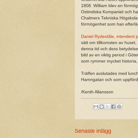
1808. William blev en förmö
Ostindiska Kompaniet och ha
Chalmers Tekniska Högskola
förmögenhet som han efterlä
Daniel Rydeståle, intendent
sätt om tillkomsten av huset
denna tid och dess betydels
bild av en viktig period i Göt
som rymmer mycket historia,
Träffen avslutades med lunc
Hamngatan och som uppförde
/Kenth Allansson
Senaste inlägg