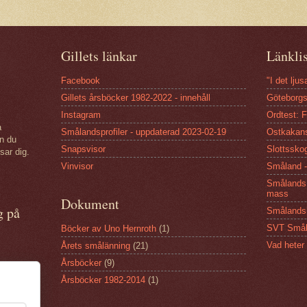
Gillets länkar
Länkli
Facebook
"I det lju
Gillets årsböcker 1982-2022 - innehåll
Göteborgs
Instagram
Ordtest: 
a
Smålandsprofiler - uppdaterad 2023-02-19
Ostkakan
an du
Snapsvisor
Slottsskog
sar dig.
Vinvisor
Småland -
Smålands 
mass
Dokument
g på
Smålandsh
SVT Smål
Böcker av Uno Hernroth
(1)
Vad heter
Årets smålänning
(21)
Årsböcker
(9)
Årsböcker 1982-2014
(1)