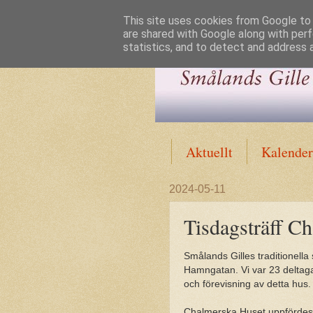
This site uses cookies from Google to d
are shared with Google along with perf
statistics, and to detect and address 
Aktuellt
Kalender
2024-05-11
Tisdagsträff C
Smålands Gilles traditionella
Hamngatan. Vi var 23 deltaga
och förevisning av detta hus.
Chalmerska Huset uppfördes a