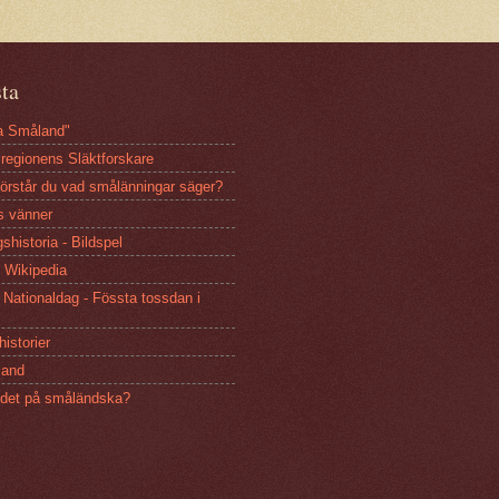
sta
sa Småland"
regionens Släktforskare
Förstår du vad smålänningar säger?
s vänner
shistoria - Bildspel
 Wikipedia
Nationaldag - Fössta tossdan i
istorier
and
 det på småländska?