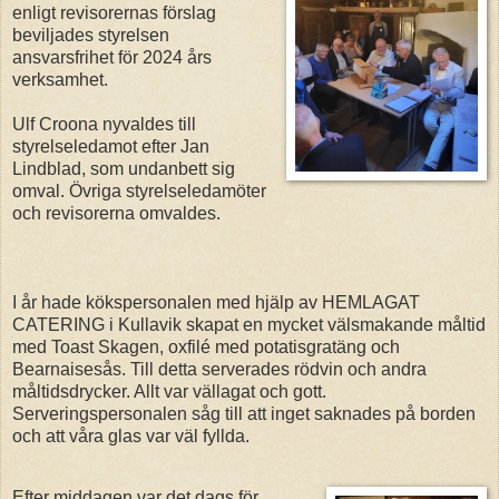
enligt revisorernas förslag
beviljades styrelsen
ansvarsfrihet för 2024 års
verksamhet.
Ulf Croona nyvaldes till
styrelseledamot efter Jan
Lindblad, som undanbett sig
omval. Övriga styrelseledamöter
och revisorerna omvaldes.
I år hade kökspersonalen med hjälp av HEMLAGAT
CATERING i Kullavik skapat en mycket välsmakande måltid
med Toast Skagen, oxfilé med potatisgratäng och
Bearnaisesås. Till detta serverades rödvin och andra
måltidsdrycker. Allt var vällagat och gott.
Serveringspersonalen såg till att inget saknades på borden
och att våra glas var väl fyllda.
Efter middagen var det dags för