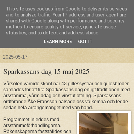
This site uses cookies from Google to deliver its services
and to analyze traffic. Your IP address and user-agent are
shared with Google along with performance and security
metrics to ensure quality of service, generate usage
statistics, and to detect and address abuse.
LEARN MORE
GOT IT
▼
2025-05-17
Sparkassans dag 15 maj 2025
Vårsolen värmde skönt när 43 gillessystrar och gillesbröder
samlades för att fira Sparkassans dag enligt traditionen med
årsstämma, vårmiddag och vinstutlottning. Sparkassans
ordförande Åke Fransson hälsade oss välkomna och ledde
sedan hela arrangemanget med van hand.
Programmet inleddes med
årsstämmoförhandlingarna.
Räkenskaperna fastställdes och