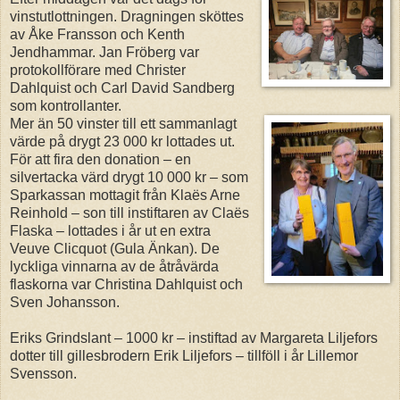
vinstutlottningen. Dragningen sköttes
av Åke Fransson och Kenth
Jendhammar. Jan Fröberg var
protokollförare med Christer
Dahlquist och Carl David Sandberg
som kontrollanter.
Mer än 50 vinster till ett sammanlagt
värde på drygt 23 000 kr lottades ut.
För att fira den donation – en
silvertacka värd drygt 10 000 kr – som
Sparkassan mottagit från Klaës Arne
Reinhold – son till instiftaren av Claës
Flaska – lottades i år ut en extra
Veuve Clicquot (Gula Änkan). De
lyckliga vinnarna av de åtråvärda
flaskorna var Christina Dahlquist och
Sven Johansson.
Eriks Grindslant – 1000 kr – instiftad av Margareta Liljefors
dotter till gillesbrodern Erik Liljefors – tillföll i år Lillemor
Svensson.