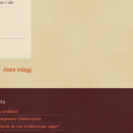
er i vår
Äldre inlägg
sta
sa Småland"
regionens Släktforskare
Förstår du vad smålänningar säger?