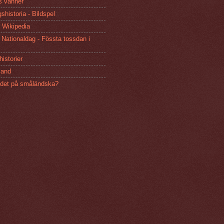
s vänner
shistoria - Bildspel
 Wikipedia
Nationaldag - Fössta tossdan i
istorier
and
 det på småländska?