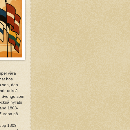
mpel våra
nat hos
s son, den
gnér också
av Sverige som
ckså hyllats
land 1808-
i Europa på
skupp 1809