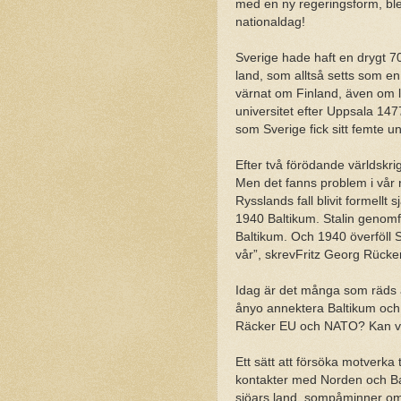
med en ny regeringsform, blev
nationaldag!
Sverige hade haft en drygt 
land, som alltså setts som e
värnat om Finland, även om la
universitet efter Uppsala 147
som Sverige fick sitt femte un
Efter två förödande världskrig
Men det fanns problem i vår n
Rysslands fall blivit formel
1940 Baltikum. Stalin genomf
Baltikum. Och 1940 överföll 
vår”, skrevFritz Georg Rücker
Idag är det många som räds at
ånyo annektera Baltikum och 
Räcker EU och NATO? Kan vi
Ett sätt att försöka motverka 
kontakter med Norden och Bal
sjöars land, sompåminner om