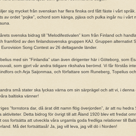
iljer sig mycket från svenskan har flera finska ord fått fäste i vårt språk
ts av ordet ”pojke”, ochord som känga, pjäxa och pulka ingår nu i vårt
sauna.
tt årets svenska bidrag till ”Melodifestivalen” kom från Finland och handl
h framförd av den finlandssvenska gruppen KAJ. Gruppen alternativt Sv
 Eurovision Song Contest av 26 deltagande länder.
Sibelius med sin ”Finlandia” utan även dirigenter här i Göteborg, som E
vali, som gjort vår andra tidigare rikshalva berömd. Vi får förstås inte
indfors och Arja Saijonmaa, och författare som Runeberg, Topelius oc
 andra små stater ska lyckas värna om sin särprägel och att vi, i denna o
åra baltiska vänner!
iges ”fornstora dar, då ärat ditt namn flög överjorden”, är att nu hedra 
a aktiviteter. Detta bidrog för övrigt till att Åland 1920 blev ett fredat 
ss fortsätta att utveckla våra urgamla goda fredliga relationer till Bal
land. Må det fortsättaså! Ja, jag vill leva, jag vill dö i Norden!