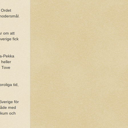
. Ordet
 modersmål.
ar om att
erige fick
sa-Pekka
 heller
h Tove
roliga tid,
Sverige för
område med
tikum och