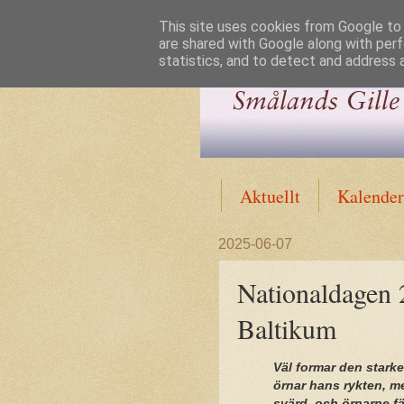
This site uses cookies from Google to d
are shared with Google along with perf
statistics, and to detect and address 
Aktuellt
Kalender
2025-06-07
Nationaldagen 2
Baltikum
Väl formar den starke
örnar hans rykten, 
svärd, och örnarne fä