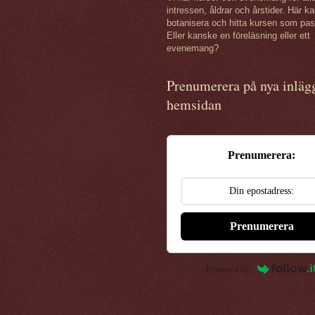
intressen, åldrar och årstider. Här k
botanisera och hitta kursen som pas
Eller kanske en föreläsning eller ett
evenemang?
Prenumerera på nya inläg
hemsidan
Prenumerera:
Prenumerera
Powered by