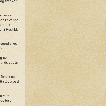
ag firar vår
l av vårt
an i Sverige
 tredje
en i Roskilde
vständighet.
Tsar-
ng av
lands sak är
försök att
t stödja oss!
la våra
 de tusen