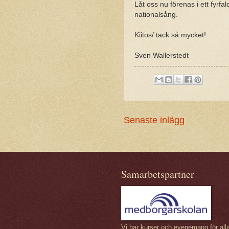
Låt oss nu förenas i ett fyrfa
nationalsång.
Kiitos/ tack så mycket!
Sven Wallerstedt
Senaste inlägg
Samarbetspartner
Vi har kurser och evenemang för all