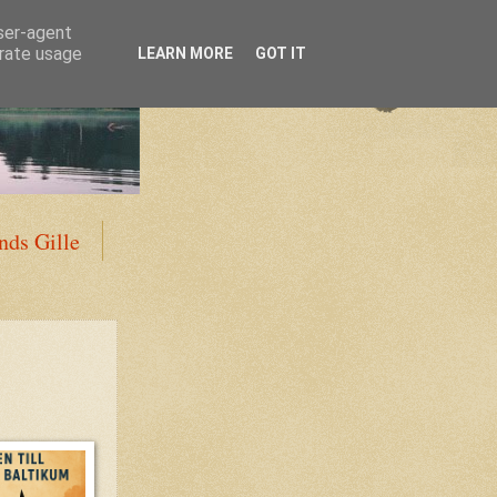
user-agent
erate usage
LEARN MORE
GOT IT
ds Gille