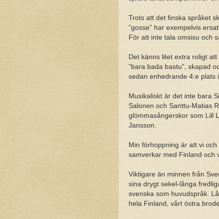
Trots att det finska språket sk
”gosse” har exempelvis ersat
För att inte tala omsisu och 
Det känns litet extra roligt a
”bara bada bastu”, skapad oc
sedan enhedrande 4:e plats i
Musikaliskt är det inte bara 
Salonen och Santtu-Matias Rou
glömmasångerskor som Lill L
Jansson.
Min förhoppning är att vi och
samverkar med Finland och v
Viktigare än minnen från Sver
sina drygt sekel-långa fredlig
svenska som huvudspråk. Låt o
hela Finland, vårt östra broder