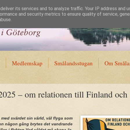
eliver its services and to analyze traffic. Your IP address and 
ormance and security metrics to ensure quality of service, gen
abuse.
Medlemskap
Smålandsstugan
Om Smålan
025 – om relationen till Finland och
 med svärdet sin värld, väl flyga som
men någon gång brytes det vandrande
llas i flykten.Vad våldet må skapa är