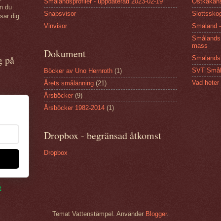
Smålandsprofiler - uppdaterad 2023-02-19
Ostkakan
an du
Snapsvisor
Slottsskog
sar dig.
Vinvisor
Småland -
Smålands 
mass
Dokument
g på
Smålandsh
SVT Smål
Böcker av Uno Hernroth
(1)
Vad heter
Årets smålänning
(21)
Årsböcker
(9)
Årsböcker 1982-2014
(1)
Dropbox - begränsad åtkomst
Dropbox
Temat Vattenstämpel. Använder
Blogger
.