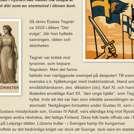
et dör som en stormvind i öknen bort.
Så skrev Esaias Tegnér
ca 1810 i dikten ”Det
eviga”, där han hyllade
sanningen, rätten och
skönheten.
Tegnér var kritisk mot
tyranner, som kejsare
Napoleon. Men det fanns
faktiskt mer närliggande exempel på despoter! Till exe
svenska s.k. hjältekungar med maktmissbruk, bland an
envåldshärskaren, dvs. diktatorn (sic), Karl XI, och han
likaledes enväldige Karl XII, ”den unge hjälte”, som Te
hyllat, trots att det var han som inledde avvecklingen 
stormakt. Nedgången fortsattes under Gustav III, som o
v Gustavs misslyckade son, Gustav IV Adolf, vars eländiga krig mot Ryss
veriges andra rikshalva, det fattiga Finland. Dess folk hade offrats ute 
å Leipzigs slätter, Lützens kullar - i Sveriges kamp för kungarnas
effekt av det bedrövliga kriget var dock att Sverige, tack vare en stat