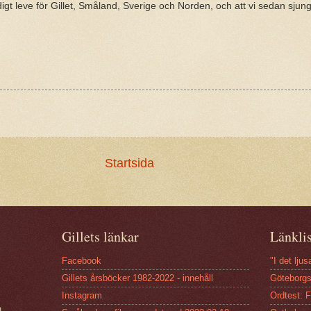
ldigt leve för Gillet, Småland, Sverige och Norden, och att vi sedan sjung
Startsida
Gillets länkar
Länkli
Facebook
"I det lju
Gillets årsböcker 1982-2022 - innehåll
Göteborgs
Instagram
Ordtest: 
a