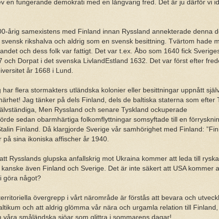
 en fungerande demokrati med en långvarig fred. Det är ju därför vi id
700-årig samexistens med Finland innan Ryssland annekterade denna de
n svensk rikshalva och aldrig som en svensk besittning. Tvärtom hade m
ndet och dess folk var fattigt. Det var t.ex. Åbo som 1640 fick Sveriges
7 och Dorpat i det svenska LivlandEstland 1632. Det var först efter fred
iversitet år 1668 i Lund.
 har flera stormakters utländska kolonier eller besittningar uppnått själ
ärhet! Jag tänker på dels Finland, dels de baltiska staterna som efter 
lt självständiga, Men Ryssland och senare Tyskland ockuperade
örde sedan obarmhärtiga folkomflyttningar somsyftade till en förryskni
Stalin Finland. Då klargjorde Sverige vår samhörighet med Finland: ”Fin
 på sina ikoniska affischer år 1940.
t Rysslands glupska anfallskrig mot Ukraina kommer att leda till ryska 
kanske även Finland och Sverige. Det är inte säkert att USA kommer at
 göra något?
territoriella övergrepp i vårt närområde är förstås att bevara och utveck
tikum och att aldrig glömma vår nära och urgamla relation till Finland,
 våra småländska sjöar som glittra i sommarens dagar!