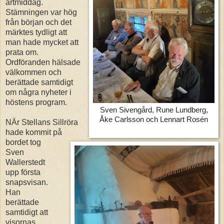
ärtmiddag.
Stämningen var hög
från början och det
märktes tydligt att
man hade mycket att
prata om.
Ordföranden hälsade
välkommen och
berättade samtidigt
om några nyheter i
höstens program.
Sven Sivengård, Rune Lundberg,
Åke Carlsson och Lennart Rosén
NÄr Stellans Sillröra
hade kommit på
bordet tog
Sven
Wallerstedt
upp första
snapsvisan.
Han
berättade
samtidigt att
visornas