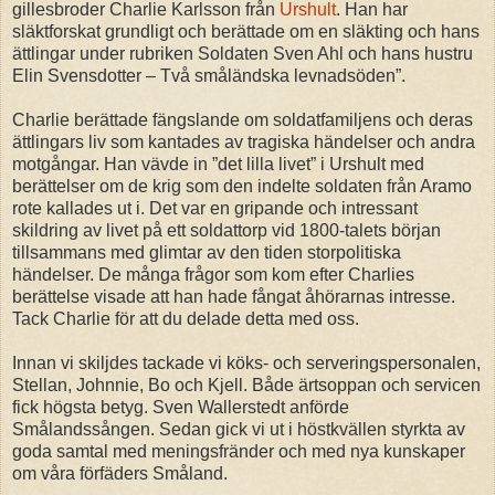
gillesbroder Charlie Karlsson från
Urshult
. Han har
släktforskat grundligt och berättade om en släkting och hans
ättlingar under rubriken Soldaten Sven Ahl och hans hustru
Elin Svensdotter – Två småländska levnadsöden”.
Charlie berättade fängslande om soldatfamiljens och deras
ättlingars liv som kantades av tragiska händelser och andra
motgångar. Han vävde in ”det lilla livet” i Urshult med
berättelser om de krig som den indelte soldaten från Aramo
rote kallades ut i. Det var en gripande och intressant
skildring av livet på ett soldattorp vid 1800-talets början
tillsammans med glimtar av den tiden storpolitiska
händelser. De många frågor som kom efter Charlies
berättelse visade att han hade fångat åhörarnas intresse.
Tack Charlie för att du delade detta med oss.
Innan vi skiljdes tackade vi köks- och serveringspersonalen,
Stellan, Johnnie, Bo och Kjell. Både ärtsoppan och servicen
fick högsta betyg. Sven Wallerstedt anförde
Smålandssången. Sedan gick vi ut i höstkvällen styrkta av
goda samtal med meningsfränder och med nya kunskaper
om våra förfäders Småland.