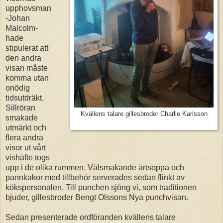
upphovsman
-Johan
Malcolm-
hade
stipulerat att
den andra
visan måste
komma utan
onödig
tidsutdräkt.
Sillröran
Kvällens talare gillesbroder Charlie Karlsson
smakade
utmärkt och
flera andra
visor ut vårt
vishäfte togs
upp i de olika rummen. Välsmakande ärtsoppa och
pannkakor med tillbehör serverades sedan flinkt av
kökspersonalen. Till punchen sjöng vi, som traditionen
bjuder, gillesbroder Bengt Olssons Nya punchvisan.
Sedan presenterade ordföranden kvällens talare