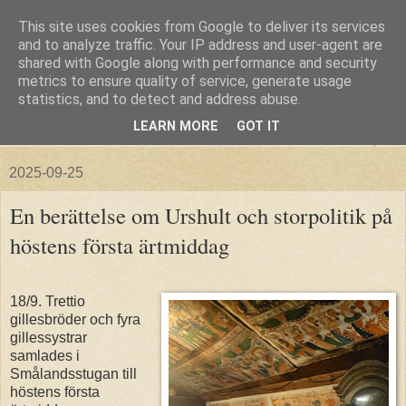
This site uses cookies from Google to deliver its services
and to analyze traffic. Your IP address and user-agent are
shared with Google along with performance and security
metrics to ensure quality of service, generate usage
statistics, and to detect and address abuse.
LEARN MORE
GOT IT
▼
2025-09-25
En berättelse om Urshult och storpolitik på
höstens första ärtmiddag
18/9. Trettio
gillesbröder och fyra
gillessystrar
samlades i
Smålandsstugan till
höstens första