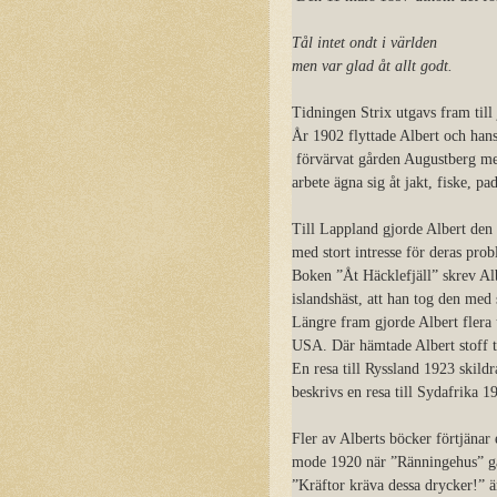
Tål intet ondt i världen
men var glad åt allt godt.
Tidningen Strix utgavs fram til
År 1902 flyttade Albert och hans
förvärvat gården Augustberg med
arbete ägna sig åt jakt, fiske, pa
Till Lappland gjorde Albert den 
med stort intresse för deras pro
Boken ”Åt Häcklefjäll” skrev Albe
islandshäst, att han tog den med
Längre fram gjorde Albert flera 
USA. Där hämtade Albert stoff t
En resa till Ryssland 1923 skild
beskrivs en resa till Sydafrika 1
Fler av Alberts böcker förtjäna
mode 1920 när ”Ränningehus” ga
”Kräftor kräva dessa drycker!” 