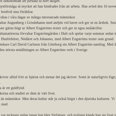
it oekonomiskt att försöka ta bort skogen.
 synförmåga så mycket att han hindrades från att arbeta. Han avled den 16 nov
bredvid sina föräldrar.
altas i våra dagar av många intresserade människor.
altar Augustberg i Grisslehamn med ateljén vid havet och ger ut en årsbok. Sm
ser gärna högt ur Albert Engströms texter och ger ut egna småskrifter.
tamatörerna förvaltar Engströmgården i Hult och spelar varje sommar sedan m
n, Husförhöret, Nödåret och Johannes, med Albert Engströms texter som grund.
tekare Carl David Carlsson från Göteborg sin Albert Engström-samling. Med 
n största utställningen av Albert Engströms verk i Sverige.
kriver alltid fritt ur hjärtat och menar det jag skriver. Somt är naturligtvis lög
.
 är ett guldfynd.
orna och studiet av dem är värt livet.
än människor. Men deras kultur står ju också högst i den djuriska kulturen. Vi 
a med.
var tecknare redan innan han blev författare, och troligen kände han sig livet 