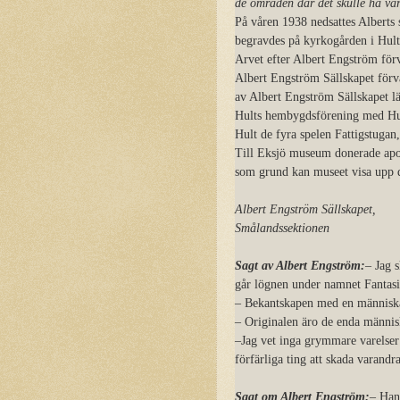
de områden där det skulle ha var
På våren 1938 nedsattes Alberts
begravdes på kyrkogården i Hult 
Arvet efter Albert Engström förv
Albert Engström Sällskapet förv
av Albert Engström Sällskapet lä
Hults hembygdsförening med Hul
Hult de fyra spelen Fattigstuga
Till Eksjö museum donerade apo
som grund kan museet visa upp de
Albert Engström Sällskapet,
Smålandssektionen
Sagt av Albert Engström:
– Jag s
går lögnen under namnet Fantasi
– Bekantskapen med en människa
– Originalen äro de enda människ
–Jag vet inga grymmare varelser 
förfärliga ting att skada varandr
Sagt om Albert Engström:
– Han 