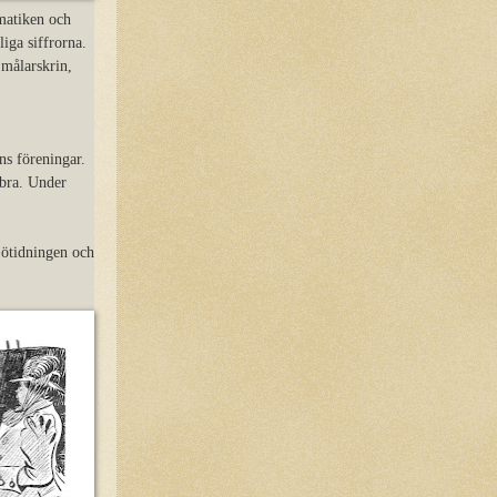
matiken och
liga siffrorna.
 målarskrin,
ns föreningar.
 bra. Under
jötidningen och