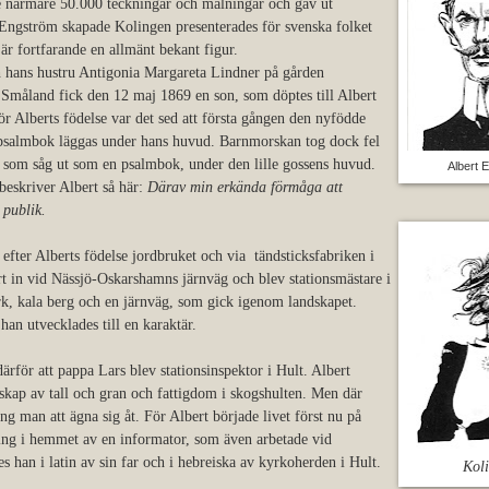
e närmare 50.000 teckningar och målningar och gav ut
 Engström skapade Kolingen presenterades för svenska folket
är fortfarande en allmänt bekant figur.
 hans hustru Antigonia Margareta Lindner på gården
 Småland fick den 12 maj 1869 en son, som döptes till Albert
ör Alberts födelse var det sed att första gången den nyfödde
n psalmbok läggas under hans huvud. Barnmorskan tog dock fel
on, som såg ut som en psalmbok, under den lille gossens huvud.
Albert 
eskriver Albert så här:
Därav min erkända förmåga att
 publik.
efter Alberts födelse jordbruket och via tändsticksfabriken i
in vid Nässjö-Oskarshamns järnväg och blev stationsmästare i
k, kala berg och en järnväg, som gick igenom landskapet.
 han utvecklades till en karaktär.
ärför att pappa Lars blev stationsinspektor i Hult. Albert
skap av tall och gran och fattigdom i skogshulten. Men där
ng man att ägna sig åt. För Albert började livet först nu på
ning i hemmet av en informator, som även arbetade vid
 han i latin av sin far och i hebreiska av kyrkoherden i Hult.
Kol