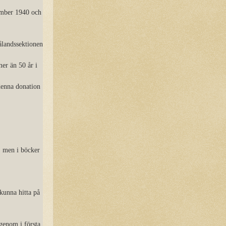
ember 1940 och
ålandssektionen
er än 50 år i
denna donation
n, men i böcker
kunna hitta på
igenom i första