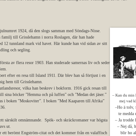
l julnumret 1924, då den slogs samman med Söndags-Nisse.
 familj till Grisslehamn i norra Roslagen, där han hade
 12 tunnland mark vid havet. Här kunde han vid sidan av sitt
ddling och segling.
första av flera resor 1903. Han studerade samernas liv och seder
blem.
rt efter en resa till Island 1911. Där blev han så förtjust i en
 sig hem till Grisslehamn.
utlandsresor, vilka han beskrev i bokform. 1916 gick resan till
ill sina böcker ”Hemma och på luffen” och ”Medan det jäser.”
– Kan du min l
ras i boken ”Moskoviter”. I boken ”Med Kaaparen till Afrika”
mej vad k
936.
–Ho ä tolv, 
te medda n
r ett särskilt omnämnande. Spök- och skräckromaner var högsta
– Ja trodde 
vs ut.
– Nej då, h
är ett berömt Engström-citat och det kommer från en valaffisch
blir ho a