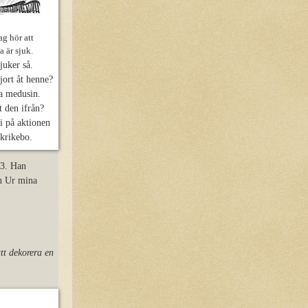
ag hör att
a är sjuk.
 sjuker så.
jort åt henne?
na medusin.
t den ifrån?
vi på aktionen
Skrikebo.
93. Han
en Ur mina
att dekorera en