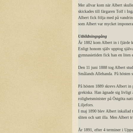
Mer allvar kom när Albert skull
skickades till färgaren Tolf i In
Albert fick följa med på vandrin
som Albert var mycket imponera
Utbildningsgång
År 1882 kom Albert in i fjärde k
Enligt honom själv upptog själva
gymnasietiden fick han en liten 
Den 11 juni 1888 tog Albert stud
Smålands Allehanda. På hösten s
På hösten 1889 skrevs Albert in p
grekiska. Han ägnade sig livligt
rolighetsminister på Östgöta na
Liljefors.
I maj 1890 blev Albert inkallad t
sliten och satt illa. Men Albert 
År 1891, efter 4 terminer i Upps