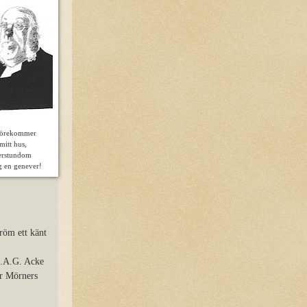
förekommer
 mitt hus,
erstundom
g en genever!
röm ett känt
J.A.G. Acke
er Mörners