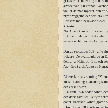
grotesker, 1 meter hög och 40 m
arvodet var 500 kronor. Göteborg
vid, är de med mycken humor oc
pryda väggarne och som äro utfö
Larssons mest begåvade elever.”
Yrkesliv
När Albert kom till Stockholm g
fick han i februari 1894 anställ
texter snabbt blev mycket uppska
Den 23 september 1894 gifte sig
tidigare. De nygifta gjorde en l
döttrarna Malin och Lisa och so
Året därpå gick Albert på Konsta
Alberts karikatyrsamling ”Vänn
konstutställning i Göteborg sam
och erkänt namn.
I augusti 1896 bodde Albert oc
och deras familjer. De fyra her
dotter Marianne. Albert gjorde se
Den 11 mars 1897 utkom det förs