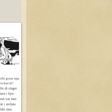
ille gosse säja
lockan är?
för di ringer
ere i byn.
hon var mer.
är i sockna
lldri mer,