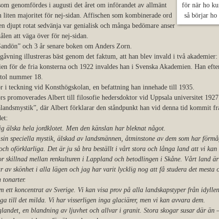
om genomfördes i augusti det året om införandet av allmänt
för när ho ku
 liten majoritet för nej-sidan. Affischen som kombinerade ord
så börjar ho 
 en djupt rotat sedvänja var genialisk och många bedömare anser
ålen att väga över för nej-sidan.
Sandön” och 3 år senare boken om Anders Zorn.
åvning illustreras bäst genom det faktum, att han blev invald i två akademier
n för de fria konsterna och 1922 invaldes han i Svenska Akademien. Han efte
stol nummer 18.
or i teckning vid Konsthögskolan, en befattning han innehade till 1935.
 promoverades Albert till filosofie hedersdoktor vid Uppsala universitet 1927
andsmystik”, där Albert förklarar den ståndpunkt han vid denna tid kommit fra
et:
ig älska hela jordklotet. Men den känslan har bleknat något.
 sin speciella mystik, älskad av landsmännen, åtminstone av dem som har förmå
ch oförklarliga. Det är ju så bra beställt i vårt stora och långa land att vi kan 
or skillnad mellan renkulturen i Lappland och betodlingen i Skåne. Vårt land är 
r av skönhet i alla lägen och jag har varit lycklig nog att få studera det mesta o
 tonarter.
ett koncentrat av Sverige. Vi kan visa prov på alla landskapstyper från idyllen 
a till det milda. Vi har visserligen inga glaciärer, men vi kan avvara dem.
andet, en blandning av ljuvhet och allvar i granit. Stora skogar susar där än 