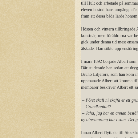
till Hult och arbetade på somma
eleven bestod hans umgänge där 
fram att dessa båda lärde honom
Hösten och vintern tillbringade A
konstnär, men föräldrarna var be
gick under denna tid mest ensa
älskade. Han sökte upp enstöring
I mars 1892 började Albert som 
Där studerade han sedan ett dry
Bruno Liljefors, som han kom in
uppmanade Albert att komma till
memoarer beskriver Albert ett s
–
Först skall
ni skaffa er ett gr
– Grundkapital?
– Jaha, jag har en annan beställn
ny ölrestaurang här i stan. Det
Innan Albert flyttade till Stock