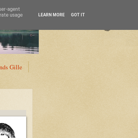
user-agent
erate usage
LEARN MORE
GOT IT
ds Gille