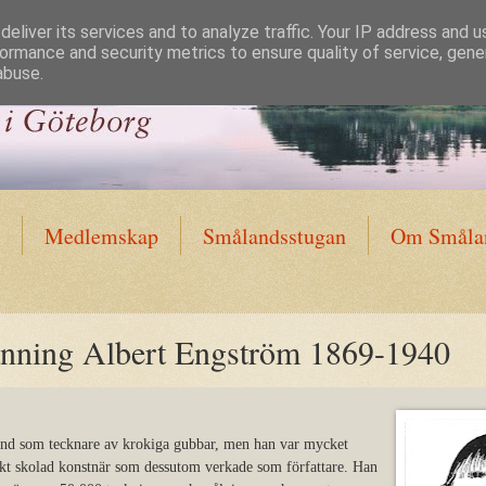
eliver its services and to analyze traffic. Your IP address and 
ormance and security metrics to ensure quality of service, gen
abuse.
Medlemskap
Smålandsstugan
Om Smålan
änning Albert Engström 1869-1940
änd som tecknare av krokiga gubbar, men han var mycket
iskt skolad konstnär som dessutom verkade som författare. Han