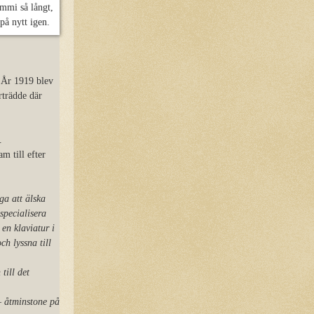
mmi så långt,
på nytt igen.
: År 1919 blev
rträdde där
.
m till efter
ga att älska
specialisera
en klaviatur i
ch lyssna till
till det
– åtminstone på