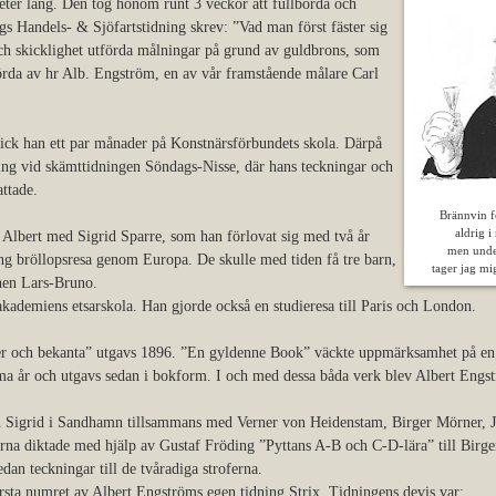
eter lång. Den tog honom runt 3 veckor att fullborda och
s Handels- & Sjöfartstidning skrev: ”Vad man först fäster sig
h skicklighet utförda målningar på grund av guldbrons, som
rda av hr Alb. Engström, en av vår framstående målare Carl
ick han ett par månader på Konstnärsförbundets skola. Därpå
ning vid skämttidningen Söndags-Nisse, där hans teckningar och
ttade.
Brännvin 
aldrig i
 Albert med Sigrid Sparre, som han förlovat sig med två år
men und
ång bröllopsresa genom Europa. De skulle med tiden få tre barn,
tager jag mi
nen Lars-Bruno.
kademiens etsarskola. Han gjorde också en studieresa till Paris och London.
er och bekanta” utgavs 1896. ”En gyldenne Book” väckte uppmärksamhet på en
ma år och utgavs sedan i bokform. I och med dessa båda verk blev Albert Engst
h Sigrid i Sandhamn tillsammans med Verner von Heidenstam, Birger Mörner, 
rarna diktade med hjälp av Gustaf Fröding ”Pyttans A-B och C-D-lära” till Birg
dan teckningar till de tvåradiga stroferna.
ta numret av Albert Engströms egen tidning Strix. Tidningens devis var: