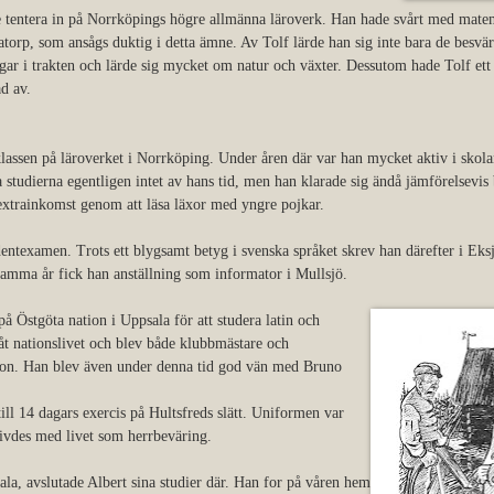
e tentera in på Norrköpings högre allmänna läroverk. Han hade svårt med mate
gatorp, som ansågs duktig i detta ämne. Av Tolf lärde han sig inte bara de besvär
gar i trakten och lärde sig mycket om natur och växter. Dessutom hade Tolf ett
d av.
lassen på läroverket i Norrköping. Under åren där var han mycket aktiv i skola
 studierna egentligen intet av hans tid, men han klarade sig ändå jämförelsevis
extrainkomst genom att läsa läxor med yngre pojkar.
entexamen. Trots ett blygsamt betyg i svenska språket skrev han därefter i Eks
amma år fick han anställning som informator i Mullsjö.
å Östgöta nation i Uppsala för att studera latin och
 åt nationslivet och blev både klubbmästare och
tion. Han blev även under denna tid god vän med Bruno
ill 14 dagars exercis på Hultsfreds slätt. Uniformen var
trivdes med livet som herrbeväring.
ala, avslutade Albert sina studier där. Han for på våren hem