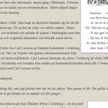
ren åter som informator, denna gång i Mörlunda. Förutom
av en soldat och en vävskedmakare. Albert påstod längre
 livets mening.
Prästfrun: – J
mor Britt-Stin
lbert i Hult. Han hade nu definitivt bestämt sig för att bli
– Ja, ho är så
kymrade. De tyckte att yrket var alltför osäkert. Albert
– Nå. Vad har ni g
m och tecknade och målade de platser i hembygden som han
– Vi har gett´
ar och originella människor och började också skriva.
– Var har ni fåt
– Jo, den köffte 
frielev hos Carl Larsson på Valands Konstskola i Göteborg.
ätter Joan i 
gt år. Det var framför allt genom rekommendationer från
 på denna målarskola. Carl Larsson lämnade sin tjänst i Göteborg på våren 18
 Stockholm och fortsätta sina studier på Konstnärsförbundets skola där. I bok
amtal med Carl Larsson så här:
undkapital.
ing här, som jag faktiskt inte har tid att utföra. Den passar ni för. Det gäller 
 gör ni på mindre än en månad och för pengar…
holm dekorerade han Ölhallen Weise i Göteborg -- en fris med