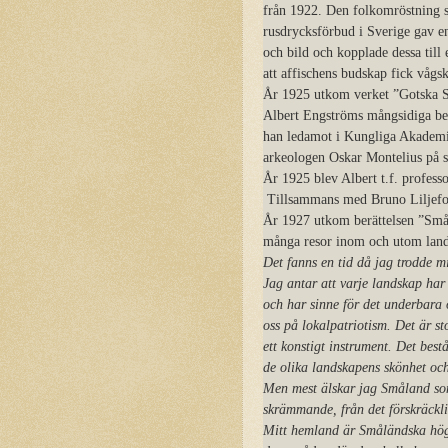
från 1922. Den folkomröstning s
rusdrycksförbud i Sverige gav en
och bild och kopplade dessa till
att affischens budskap fick vågsk
År 1925 utkom verket ”Gotska 
Albert Engströms mångsidiga beg
han ledamot i Kungliga Akademie
arkeologen Oskar Montelius på 
År 1925 blev Albert t.f. profess
Tillsammans med Bruno Liljefors
År 1927 utkom berättelsen ”Smål
många resor inom och utom land
Det fanns en tid då jag trodde m
Jag antar att varje landskap har
och har sinne för det underbara o
oss på lokalpatriotism. Det är st
ett konstigt instrument. Det bestå
de olika landskapens skönhet och
Men mest älskar jag Småland som 
skrämmande, från det förskräcklig
Mitt hemland är Småländska högl