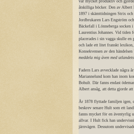
var mycket produktiv och gjord
åtskilliga böcker. Den av Albert
1897 i skämttidningen Strix och 
Jordbrukaren Lars Engström och
Bäckefall i Lönneberga socken i
Laurentius Johannes. Vid tiden f
placerades i sin vagga skulle e
och lade ett litet franskt lexik
Konsekvensen av den händelsen b
meddela mig även med utlandets
Fadern Lars avvecklade några år 
Mariannelund kom han inom kort 
Bohult. Där fanns endast ödemar
Albert ansåg, att detta gjorde att
År 1878 flyttade familjen igen, d
beskrev senare Hult som ett land
fanns mycket för en äventyrlig u
allvar. I Hult fick han undervis
järnvägen. Dessutom undervisades