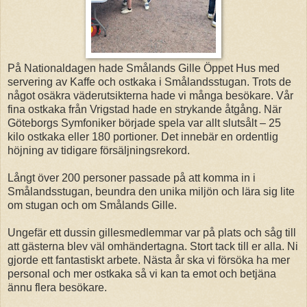
På Nationaldagen hade Smålands Gille Öppet Hus med
servering av Kaffe och ostkaka i Smålandsstugan. Trots de
något osäkra väderutsikterna hade vi många besökare. Vår
fina ostkaka från Vrigstad hade en strykande åtgång. När
Göteborgs Symfoniker började spela var allt slutsålt – 25
kilo ostkaka eller 180 portioner. Det innebär en ordentlig
höjning av tidigare försäljningsrekord.
Långt över 200 personer passade på att komma in i
Smålandsstugan, beundra den unika miljön och lära sig lite
om stugan och om Smålands Gille.
Ungefär ett dussin gillesmedlemmar var på plats och såg till
att gästerna blev väl omhändertagna. Stort tack till er alla. Ni
gjorde ett fantastiskt arbete. Nästa år ska vi försöka ha mer
personal och mer ostkaka så vi kan ta emot och betjäna
ännu flera besökare.